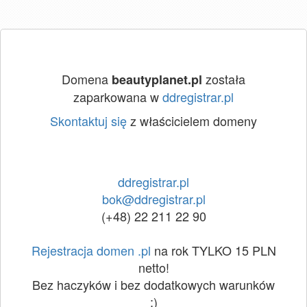
Domena
została
beautyplanet.pl
zaparkowana w
ddregistrar.pl
Skontaktuj się
z właścicielem domeny
ddregistrar.pl
bok@ddregistrar.pl
(+48) 22 211 22 90
Rejestracja domen .pl
na rok TYLKO 15 PLN
netto!
Bez haczyków i bez dodatkowych warunków
:)