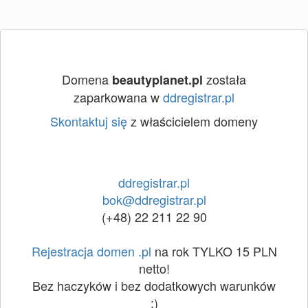
Domena
została
beautyplanet.pl
zaparkowana w
ddregistrar.pl
Skontaktuj się
z właścicielem domeny
ddregistrar.pl
bok@ddregistrar.pl
(+48) 22 211 22 90
Rejestracja domen .pl
na rok TYLKO 15 PLN
netto!
Bez haczyków i bez dodatkowych warunków
:)