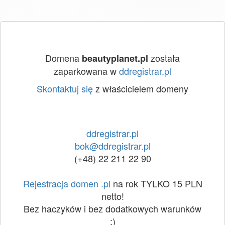
Domena
została
beautyplanet.pl
zaparkowana w
ddregistrar.pl
Skontaktuj się
z właścicielem domeny
ddregistrar.pl
bok@ddregistrar.pl
(+48) 22 211 22 90
Rejestracja domen .pl
na rok TYLKO 15 PLN
netto!
Bez haczyków i bez dodatkowych warunków
:)