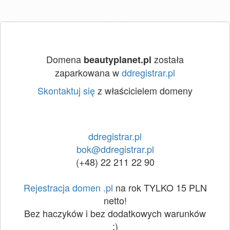
Domena
została
beautyplanet.pl
zaparkowana w
ddregistrar.pl
Skontaktuj się
z właścicielem domeny
ddregistrar.pl
bok@ddregistrar.pl
(+48) 22 211 22 90
Rejestracja domen .pl
na rok TYLKO 15 PLN
netto!
Bez haczyków i bez dodatkowych warunków
:)