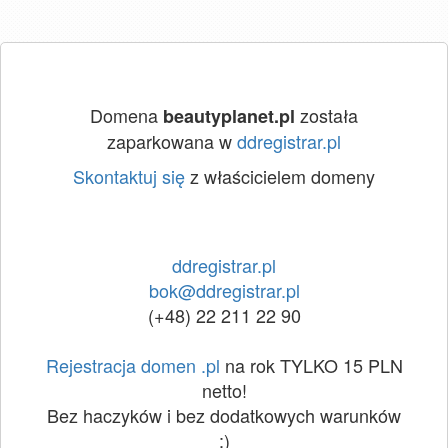
Domena
została
beautyplanet.pl
zaparkowana w
ddregistrar.pl
Skontaktuj się
z właścicielem domeny
ddregistrar.pl
bok@ddregistrar.pl
(+48) 22 211 22 90
Rejestracja domen .pl
na rok TYLKO 15 PLN
netto!
Bez haczyków i bez dodatkowych warunków
:)