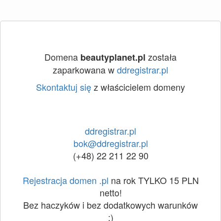
Domena
została
beautyplanet.pl
zaparkowana w
ddregistrar.pl
Skontaktuj się
z właścicielem domeny
ddregistrar.pl
bok@ddregistrar.pl
(+48) 22 211 22 90
Rejestracja domen .pl
na rok TYLKO 15 PLN
netto!
Bez haczyków i bez dodatkowych warunków
:)