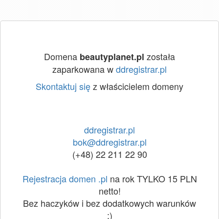
Domena
została
beautyplanet.pl
zaparkowana w
ddregistrar.pl
Skontaktuj się
z właścicielem domeny
ddregistrar.pl
bok@ddregistrar.pl
(+48) 22 211 22 90
Rejestracja domen .pl
na rok TYLKO 15 PLN
netto!
Bez haczyków i bez dodatkowych warunków
:)