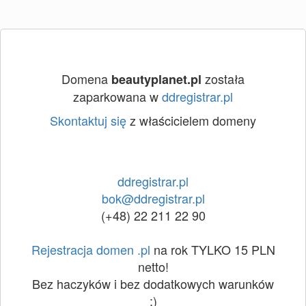
Domena
została
beautyplanet.pl
zaparkowana w
ddregistrar.pl
Skontaktuj się
z właścicielem domeny
ddregistrar.pl
bok@ddregistrar.pl
(+48) 22 211 22 90
Rejestracja domen .pl
na rok TYLKO 15 PLN
netto!
Bez haczyków i bez dodatkowych warunków
:)