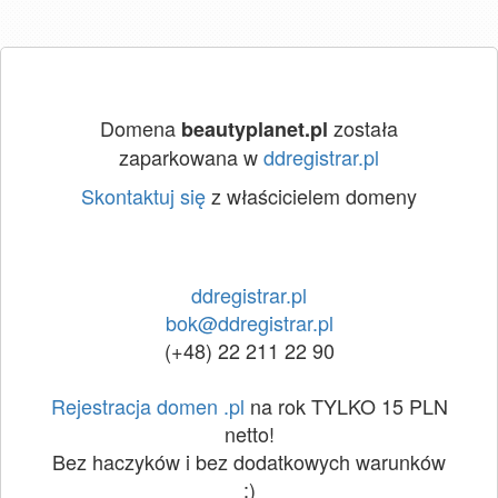
Domena
została
beautyplanet.pl
zaparkowana w
ddregistrar.pl
Skontaktuj się
z właścicielem domeny
ddregistrar.pl
bok@ddregistrar.pl
(+48) 22 211 22 90
Rejestracja domen .pl
na rok TYLKO 15 PLN
netto!
Bez haczyków i bez dodatkowych warunków
:)