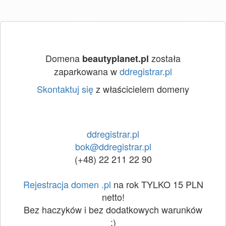
Domena
została
beautyplanet.pl
zaparkowana w
ddregistrar.pl
Skontaktuj się
z właścicielem domeny
ddregistrar.pl
bok@ddregistrar.pl
(+48) 22 211 22 90
Rejestracja domen .pl
na rok TYLKO 15 PLN
netto!
Bez haczyków i bez dodatkowych warunków
:)