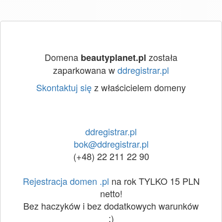
Domena
została
beautyplanet.pl
zaparkowana w
ddregistrar.pl
Skontaktuj się
z właścicielem domeny
ddregistrar.pl
bok@ddregistrar.pl
(+48) 22 211 22 90
Rejestracja domen .pl
na rok TYLKO 15 PLN
netto!
Bez haczyków i bez dodatkowych warunków
:)